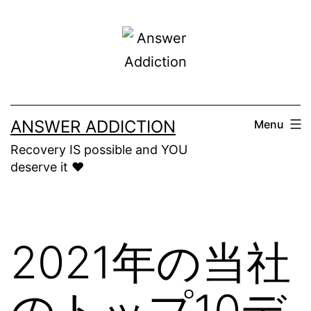
Skip
to
content
ANSWER ADDICTION
Menu
Recovery IS possible and YOU
deserve it ❤️
2021年の当社
のトップ10デ