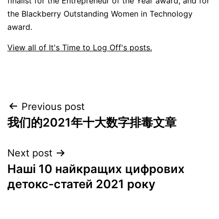
finalist for the Entrepreneur of the Year award, and for
the Blackberry Outstanding Women in Technology
award.
View all of It's Time to Log Off's posts.
Post
Previous post
我们的2021年十大数字排毒文章
navigation
Next post
Наші 10 найкращих цифрових
детокс-статей 2021 року