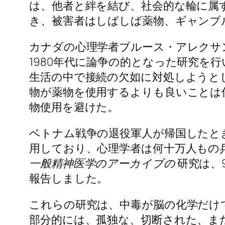
は、他者と絆を結び、社会的な輪に属
き、被害者はしばしば薬物、ギャンブ
カナダの心理学者ブルース・アレクサン
1980年代に論争の的となった研究を
生活の中で接続の欠如に対処しようと
物が薬物を使用するよりも良いことは
物使用を避けた。
ベトナム戦争の退役軍人が帰国したと
用しており、心理学者は何十万人もの
一般精神医学のアーカイブの
研究は、
報告しました。
これらの研究は、中毒が脳の化学だけ
部分的には、孤独な、切断された、ま