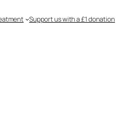
eatment
Support us with a £1 donation