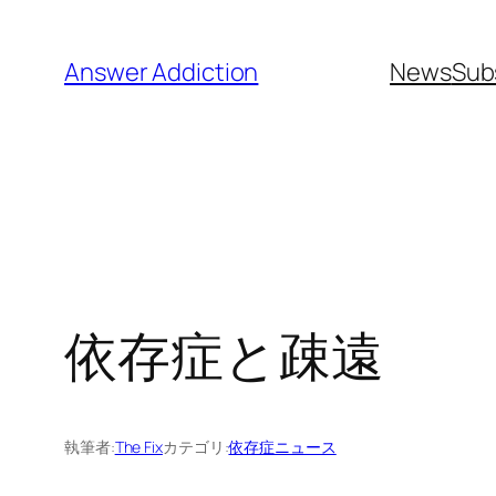
内
容
Answer Addiction
News
Sub
を
ス
キ
ッ
プ
依存症と疎遠
執筆者:
The Fix
カテゴリ:
依存症ニュース