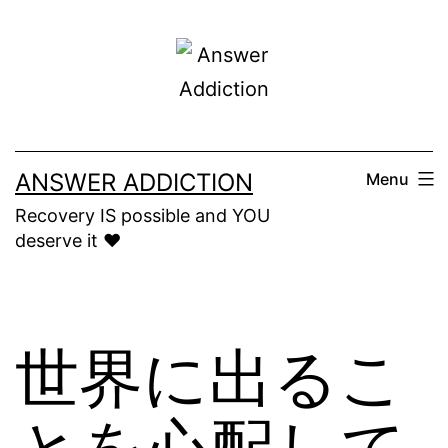
Skip
to
content
ANSWER ADDICTION
Menu
Recovery IS possible and YOU
deserve it ❤️
世界に出るこ
とを心配して