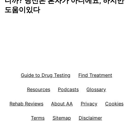
니까? 당신은 혼자가 아니에요, 하지만
도움이있다
Guide to Drug Testing
Find Treatment
Resources
Podcasts
Glossary
Rehab Reviews
About AA
Privacy
Cookies
Terms
Sitemap
Disclaimer