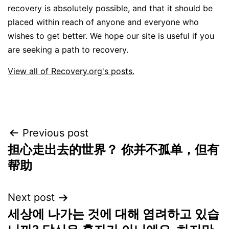
recovery is absolutely possible, and that it should be
placed within reach of anyone and everyone who
wishes to get better. We hope our site is useful if you
are seeking a path to recovery.
View all of Recovery.org's posts.
Post
Previous post
担心走出去的世界？ 你并不孤单，但有
navigation
帮助
Next post
세상에 나가는 것에 대해 염려하고 있습