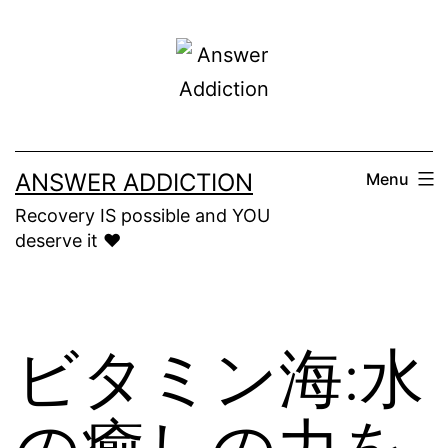
Skip
to
content
ANSWER ADDICTION
Menu
Recovery IS possible and YOU
deserve it ❤️
ビタミン海:水
の癒しの力を