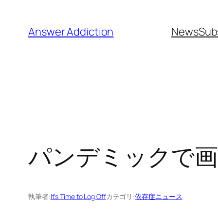
内
容
Answer Addiction
News
Sub
を
ス
キ
ッ
プ
パンデミックで画
執筆者:
It’s Time to Log Off
カテゴリ:
依存症ニュース