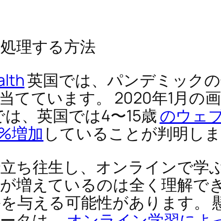
処理する方法
lth
英国では、パンデミックの
てています。 2020年1月の画
は、英国では4〜15歳
のウェ
5%増加
していることが判明しま
で立ち往生し、オンラインで学
が増えているのは全く理解でき
を与える可能性があります。 
データは
、オンライン学習によ