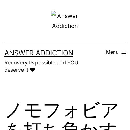
Skip
to
content
ANSWER ADDICTION
Menu
Recovery IS possible and YOU
deserve it ❤️
ノモフォビア
を打ち負かす