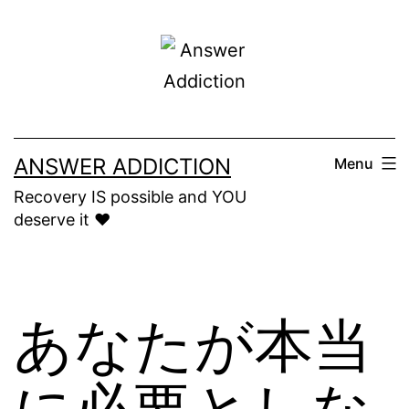
Skip
to
content
ANSWER ADDICTION
Menu
Recovery IS possible and YOU
deserve it ❤️
あなたが本当
に必要としな