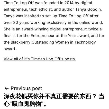
Time To Log Off was founded in 2014 by digital
entrepreneur, tech ethicist, and author Tanya Goodin.
Tanya was inspired to set-up Time To Log Off after
over 20 years working exclusively in the online world.
She is an award-winning digital entrepreneur: twice a
finalist for the Entrepreneur of the Year award, and for
the Blackberry Outstanding Women in Technology
award.
View all of It's Time to Log Off's posts.
Post
Previous post
深夜花钱买你并不真正需要的东西？ 当
navigation
心"吸血鬼购物"。